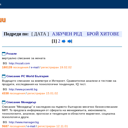
я
Подреди по:
[ ДАТА ]
АЗБУЧЕН РЕД
БРОЙ ХИТОВЕ
[1]
2
Розали
виртуално списание за жената
BG
http://rozali.com
180139
посещения
/
e-mail
/
регистриран
19.02.02
Списание PC World България
Водещото списание за компютри и Интернет. Сравнителни анализи и тестове на
продукти, изследвания на технологични тенденции, IQ тест.
BG
http://www.pcworld.bg
4338
посещения
/
регистриран
15.01.02
Списание Мениджър
Списание “Мениджър” е наследник на първото българско месечно бизнессписание
МИТ. То предлага информация от сферата на мениджмънта, икономиката,
технологиите, анализи, прогнози и тенденции в областите маркетинг, социална
психология и други.
BG
http://www.manager.bg
9687
посещения
/
e-mail
/
регистриран
12.11.01