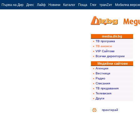
Първа на Дир
|
Днес
|
Лайф
|
Новини
|
Каталог
|
Поща
|
Глог
|
транZит
|
Мобилна верси
media.dir.bg
ТВ програма
ТВ анонси
VIP Сайтове
Всички директории
Медийни сайтове
Агенции
Вестници
Радио
Списания
ТВ предавания
Телевизия
Други
принтирай