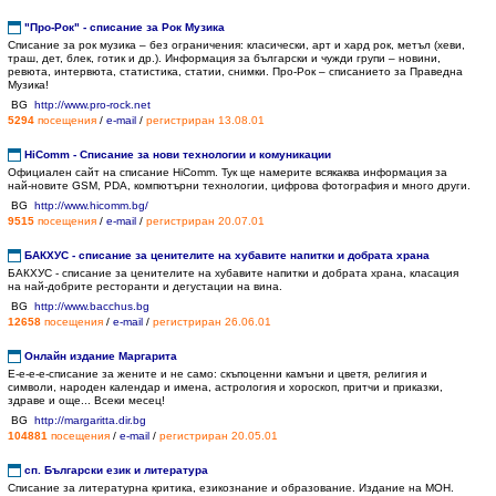
"Про-Рок" - списание за Рок Музика
Списание за рок музика – без ограничения: класически, арт и хард рок, метъл (хеви,
траш, дет, блек, готик и др.). Информация за български и чужди групи – новини,
ревюта, интервюта, статистика, статии, снимки. Про-Рок – списанието за Праведна
Музика!
BG
http://www.pro-rock.net
5294
посещения
/
e-mail
/
регистриран
13.08.01
HiComm - Списание за нови технологии и комуникации
Официален сайт на списание HiComm. Тук ще намерите всякаква информация за
най-новите GSM, PDA, компютърни технологии, цифрова фотография и много други.
BG
http://www.hicomm.bg/
9515
посещения
/
e-mail
/
регистриран
20.07.01
БАКХУС - списание за ценителите на хубавите напитки и добрата храна
БАКХУС - списание за ценителите на хубавите напитки и добрата храна, класация
на най-добрите ресторанти и дегустации на вина.
BG
http://www.bacchus.bg
12658
посещения
/
e-mail
/
регистриран
26.06.01
Онлайн издание Маргарита
Е-е-е-е-списание за жените и не само: скъпоценни камъни и цветя, религия и
символи, народен календар и имена, астрология и хороскоп, притчи и приказки,
здраве и още... Всеки месец!
BG
http://margaritta.dir.bg
104881
посещения
/
e-mail
/
регистриран
20.05.01
сп. Български език и литература
Списание за литературна критика, езикознание и образование. Издание на МОН.