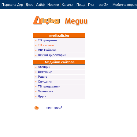
Първа на Дир
|
Днес
|
Лайф
|
Новини
|
Каталог
|
Поща
|
Глог
|
транZит
|
Мобилна верси
media.dir.bg
ТВ програма
ТВ анонси
VIP Сайтове
Всички директории
Медийни сайтове
Агенции
Вестници
Радио
Списания
ТВ предавания
Телевизия
Други
принтирай