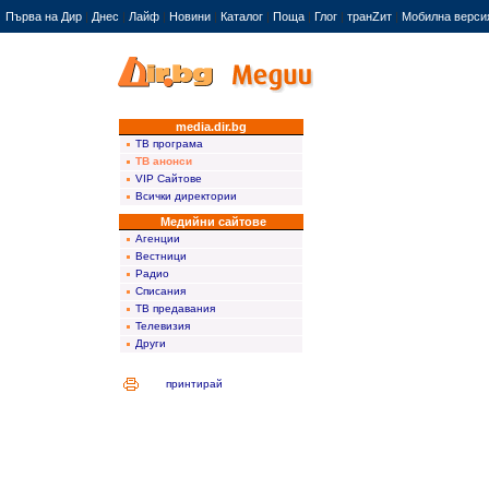
Първа на Дир
|
Днес
|
Лайф
|
Новини
|
Каталог
|
Поща
|
Глог
|
транZит
|
Мобилна верси
media.dir.bg
ТВ програма
ТВ анонси
VIP Сайтове
Всички директории
Медийни сайтове
Агенции
Вестници
Радио
Списания
ТВ предавания
Телевизия
Други
принтирай